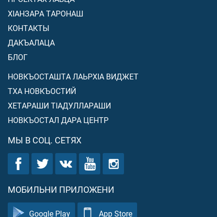
ХIАНЗАРА ТАРОНАШ
КОНТАКТЫ
ДАКЪАЛАЦА
БЛОГ
НОВКЪОСТАШТА ЛАЬРХIА ВИДЖЕТ
ТХА НОВКЪОСТИЙ
ХЕТАРАШИ ТIАДУЛЛАРАШИ
НОВКЪОСТАЛ ДАРА ЦЕНТР
МЫ В СОЦ. СЕТЯХ
МОБИЛЬНИ ПРИЛОЖЕНИ
Google Play
App Store