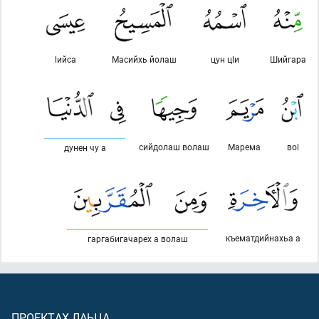
lийса
Масийхь йолаш
цун цlи
Шийгара
сийдолаш волаш
Марема
воl
дунен чу а
къематдийнахьа а
гаргабигачарех а волаш
ПРОЕКТАХ ЛАЬЦА