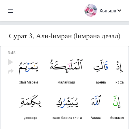
Хьаьша
Сурат 3, Али-lимран (lимрана дезал)
3
:
45
хlай Марем
малайкаш
аьнна
из ха
дешаца
кхаъ боаккх хьога
Аллахl
боккъал