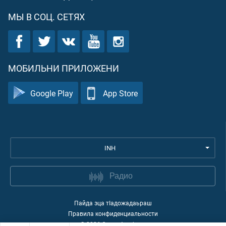
МЫ В СОЦ. СЕТЯХ
МОБИЛЬНИ ПРИЛОЖЕНИ
Google Play
App Store
INH
Радио
Пайда эца тIадожадаьраш
Правила конфиденциальности
©
2026
Quran Academy