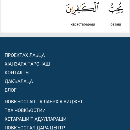
керастабараш
безаш
ПРОЕКТАХ ЛАЬЦА
ХIАНЗАРА ТАРОНАШ
КОНТАКТЫ
ДАКЪАЛАЦА
БЛОГ
НОВКЪОСТАШТА ЛАЬРХIА ВИДЖЕТ
ТХА НОВКЪОСТИЙ
ХЕТАРАШИ ТIАДУЛЛАРАШИ
НОВКЪОСТАЛ ДАРА ЦЕНТР