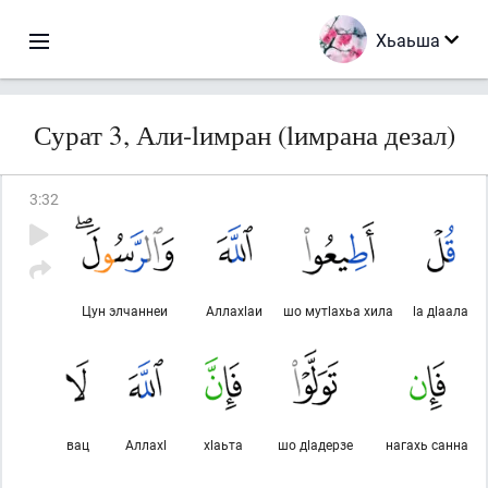
Хьаьша
Сурат 3, Али-lимран (lимрана дезал)
3
:
32
Цун элчаннеи
Аллахlаи
шо мутlахьа хила
lа дlаала
вац
Аллахl
хlаьта
шо дlадерзе
нагахь санна