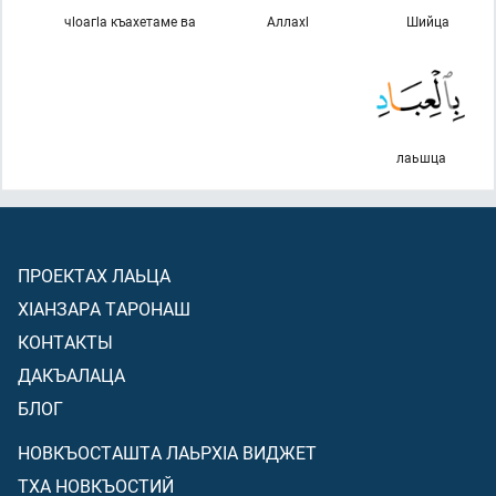
чlоагlа къахетаме ва
Аллахl
Шийца
лаьшца
ПРОЕКТАХ ЛАЬЦА
ХIАНЗАРА ТАРОНАШ
КОНТАКТЫ
ДАКЪАЛАЦА
БЛОГ
НОВКЪОСТАШТА ЛАЬРХIА ВИДЖЕТ
ТХА НОВКЪОСТИЙ