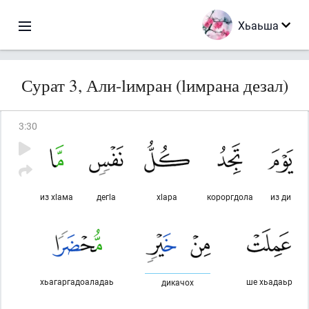
Хьаьша
Сурат 3, Али-lимран (lимрана дезал)
3
:
30
из хlама
дегlа
хlара
короргдола
из ди
хьагаргадоаладаь
ше хьадаьр
дикачох