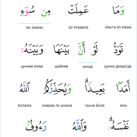
цо хьадаьр
хlаьта из хlама
во хlамах
цуннеи юкъе
шийнеи
цунна дезаргда
хилар
Аллахlа
кхерам лу шоана
гаьна йола
юкъ