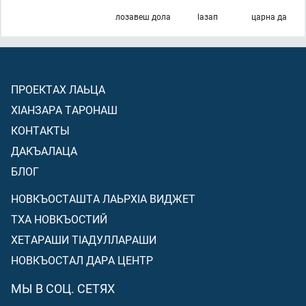
лозавеш дола
lазап
царна да
ПРОЕКТАХ ЛАЬЦА
ХIАНЗАРА ТАРОНАШ
КОНТАКТЫ
ДАКЪАЛАЦА
БЛОГ
НОВКЪОСТАШТА ЛАЬРХIА ВИДЖЕТ
ТХА НОВКЪОСТИЙ
ХЕТАРАШИ ТIАДУЛЛАРАШИ
НОВКЪОСТАЛ ДАРА ЦЕНТР
МЫ В СОЦ. СЕТЯХ