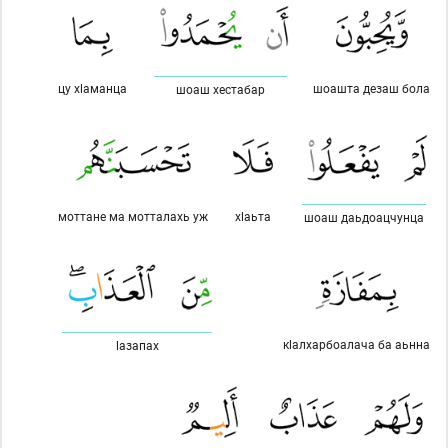
цу хlаманца
шоашта дезаш бола
шоаш хестабар
моттане ма мотталахь уж
хlаьта
шоаш даьдоацчунца
кlалхарбоалача ба аьнна
lазапах