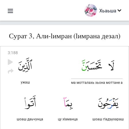
Хьаьша
Сурат 3, Али-lимран (lимрана дезал)
3
:
188
ужаш
ма мотталахь хьона моттане а
шоаш даьчунца
цу хlаманца
шоаш гlадъухараш