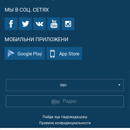
МЫ В СОЦ. СЕТЯХ
МОБИЛЬНИ ПРИЛОЖЕНИ
Google Play
App Store
INH
Радио
Пайда эца тIадожадаьраш
Правила конфиденциальности
©
2026
Quran Academy