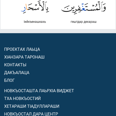
lийкъенашкахь
гештдар дехараш
ПРОЕКТАХ ЛАЬЦА
ХIАНЗАРА ТАРОНАШ
КОНТАКТЫ
ДАКЪАЛАЦА
БЛОГ
НОВКЪОСТАШТА ЛАЬРХIА ВИДЖЕТ
ТХА НОВКЪОСТИЙ
ХЕТАРАШИ ТIАДУЛЛАРАШИ
НОВКЪОСТАЛ ДАРА ЦЕНТР