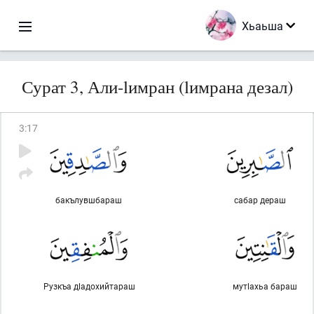
Хьаьша
Сурат 3, Али-lимран (lимрана дезал)
3
:
17
бакълувшбараш
сабар дераш
Рузкъа дlадохийтараш
мутlахьа бараш