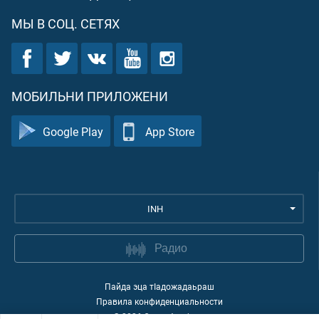
МЫ В СОЦ. СЕТЯХ
МОБИЛЬНИ ПРИЛОЖЕНИ
Google Play
App Store
INH
Радио
Пайда эца тIадожадаьраш
Правила конфиденциальности
©
2026
Quran Academy