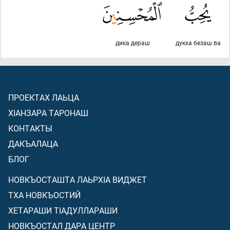
дика дераш
дукха безаш ва
ПРОЕКТАХ ЛАЬЦА
ХIАНЗАРА ТАРОНАШ
КОНТАКТЫ
ДАКЪАЛАЦА
БЛОГ
НОВКЪОСТАШТА ЛАЬРХIА ВИДЖЕТ
ТХА НОВКЪОСТИЙ
ХЕТАРАШИ ТIАДУЛЛАРАШИ
НОВКЪОСТАЛ ДАРА ЦЕНТР