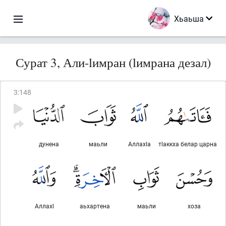
Хьаьша
Сурат 3, Али-lимран (lимрана дезал)
3
:
148
дунена
маьли
Аллахlа
тlаккха белар царна
Аллахl
аьхартена
маьли
хоза