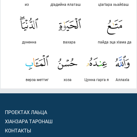
из
дlадийна ялаташ
цlагlара хьайбаш
дуненна
вахара
пайда эца хlама да
верза меттиг
хоза
Цунна гарга я
Аллахlа
ПРОЕКТАХ ЛАЬЦА
ХIАНЗАРА ТАРОНАШ
КОНТАКТЫ