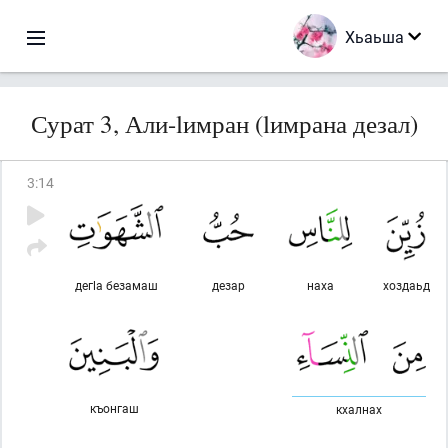
Хьаьша
Сурат 3, Али-lимран (lимрана дезал)
3
:
14
дегlа безамаш
дезар
наха
хоздаьд
къонгаш
кхалнах