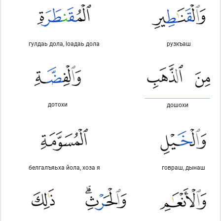
гулдаь дола, lоадаь дола
рузкъаш
дотохи
дошохи
белгалъяьха йола, хоза я
говраш, дынаш