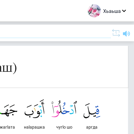
Хьаьша
аш)
жагlата
наlарашка
чугlо шо
аргда