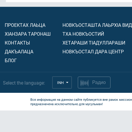
ПРОЕКТАХ ЛАЬЦА
НОВКЪОСТАШТА ЛАЬРХIА ВИ
ХIАНЗАРА ТАРОНАШ
ТХА НОВКЪОСТИЙ
КОНТАКТЫ
ХЕТАРАШИ ТIАДУЛЛАРАШИ
ДАКЪАЛАЦА
НОВКЪОСТАЛ ДАРА ЦЕНТР
БЛОГ
Select the language:
INH
Радио
Вся информация на данном сайте публикуется вне рамок миссион
предназначена исключительно для мусульман!