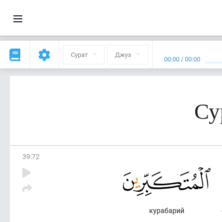
Сурат
Джуз
00:00
/
00:00
Су
39
:
72
курабарий