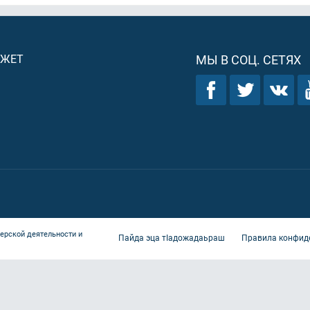
ДЖЕТ
МЫ В СОЦ. СЕТЯХ
ерской деятельности и
Пайда эца тIадожадаьраш
Правила конфид