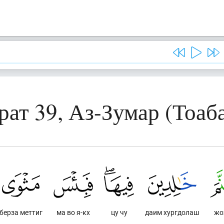
рат 39, Аз-Зумар (Тоаб
берза меттиг
ма во я-кх
цу чу
даим хургдолаш
жо