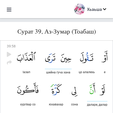
Хьаьша
Сурат 39, Аз-Зумар (Тоабаш)
39
:
58
lазап
цо алалехь
е
шийна гуча хана
хургвар со
юхавахар
сона
даларе, далар