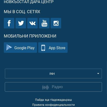
НОВКЪОСТАЛ ДАРА ЦЕНТР
МЫ В СОЦ. СЕТЯХ
МОБИЛЬНИ ПРИЛОЖЕНИ
Google Play
App Store
INH
Радио
Пайда эца тIадожадаьраш
Правила конфиденциальности