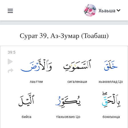
Хьаьша
Сурат 39, Аз-Зумар (Тоабаш)
39
:
5
лаьттеи
сигаленаши
хьакхеллад Цо
бийса
тlахьовзаю Цо
боккъонца