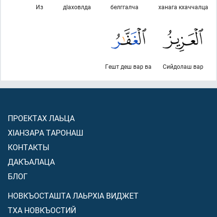
Из
дlаховлда
белггалча
ханага кхаччалца
Гешт деш вар ва
Сийдолаш вар
ПРОЕКТАХ ЛАЬЦА
ХIАНЗАРА ТАРОНАШ
КОНТАКТЫ
ДАКЪАЛАЦА
БЛОГ
НОВКЪОСТАШТА ЛАЬРХIА ВИДЖЕТ
ТХА НОВКЪОСТИЙ