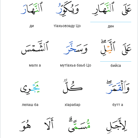
ди
тlахьовзаду Цо
ден
малх а
мутlахьа баьб Цо
бийса
лелаш ба
хlарабар
бутт а