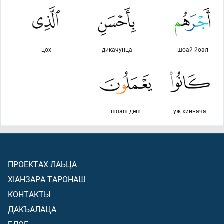
цох
дикачунца
шоай йоал
шоаш деш
уж хиннача
ПРОЕКТАХ ЛАЬЦА
ХIАНЗАРА ТАРОНАШ
КОНТАКТЫ
ДАКЪАЛАЦА