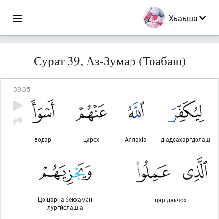
Хьаьша
Сурат 39, Аз-Зумар (Тоабаш)
39
:
35
водар
царех
Аллахlа
дlадоахаргдолаш
Цо царна бекхаман
цар даьчох
лургйолаш а