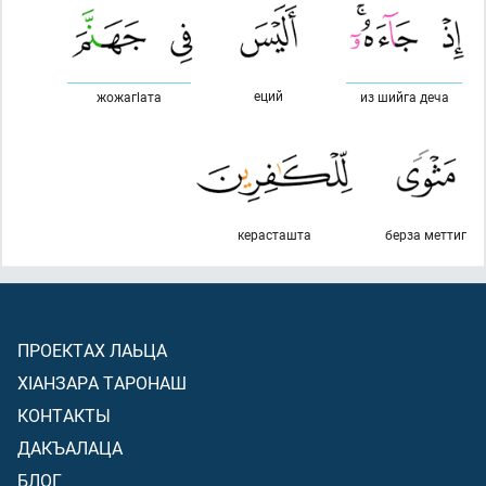
еций
жожагlата
из шийга деча
керасташта
берза меттиг
ПРОЕКТАХ ЛАЬЦА
ХIАНЗАРА ТАРОНАШ
КОНТАКТЫ
ДАКЪАЛАЦА
БЛОГ