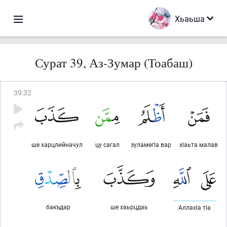
Хьаьша
Сурат 39, Аз-Зумар (Тоабаш)
39
:
32
ше харцлийначул
цу сагал
зуламегlа вар
хlаьта малав
бакъдар
ше хаьрцдаь
Аллахlа тlа