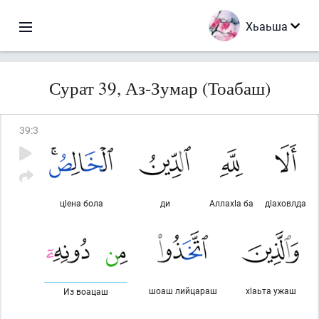
Хьаьша
Сурат 39, Аз-Зумар (Тоабаш)
39
:
3
цlена бола
ди
Аллахlа ба
дlаховлда
шоаш лийцараш
хlаьта ужаш
Из воацаш