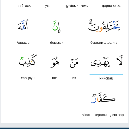
шийгахь
уж
царна юкъе
цу хlамангахь
Аллахlа
боккъал
бекъалуш долча
харцлуш
ше
из
нийсвац
чlоагlа керастал деш вар