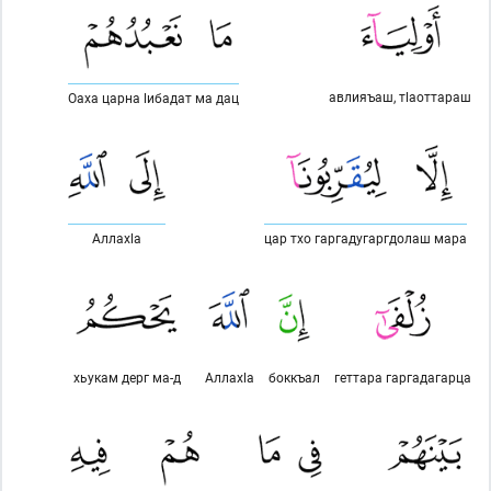
авлияъаш, тlаоттараш
Оаха царна lибадат ма дац
Аллахlа
цар тхо гаргадугаргдолаш мара
хьукам дерг ма-д
Аллахlа
боккъал
геттара гаргадагарца