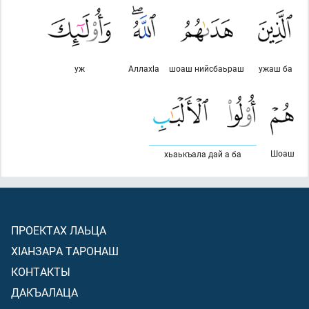
уж
Аллахlа
шоаш нийсбаьраш
ужаш ба
Шоаш
хьаькъала дай а ба
ПРОЕКТАХ ЛАЬЦА
ХIАНЗАРА ТАРОНАШ
КОНТАКТЫ
ДАКЪАЛАЦА