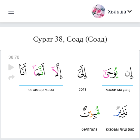
Хьаьша
Сурат 38, Соад (Соад)
38
:
70
сога
се хилар мара
вахьи ма дац
белггала
кхерам луш вар