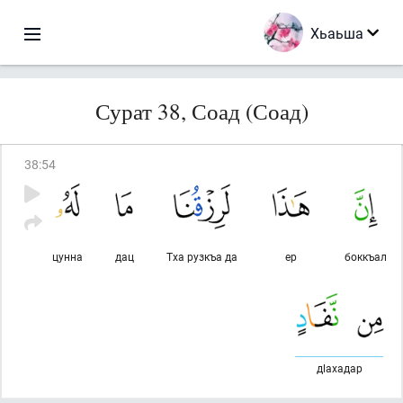
Хьаьша
Сурат 38, Соад (Соад)
38
:
54
цунна
дац
Тха рузкъа да
ер
боккъал
дlахадар