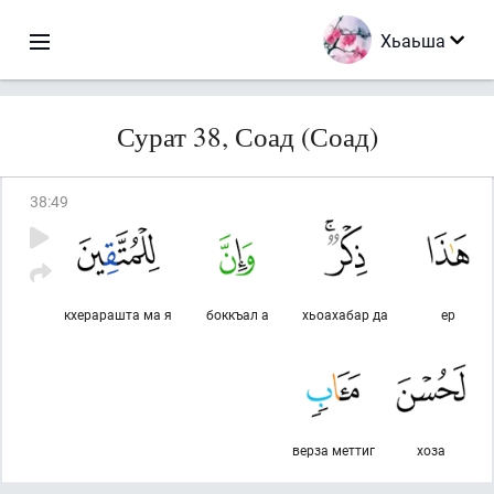
Хьаьша
Сурат 38, Соад (Соад)
38
:
49
кхерарашта ма я
боккъал а
хьоахабар да
ер
верза меттиг
хоза