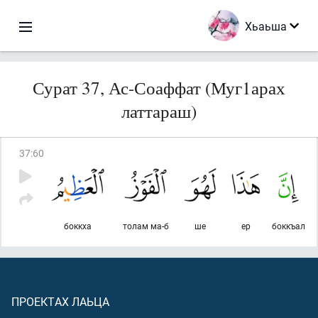
Хьаьша
Сурат 37, Ас-Соаффат (Муг1арах
латтараш)
37
:
60
боккха
толам ма-б
ше
ер
боккъал
ПРОЕКТАХ ЛАЬЦА