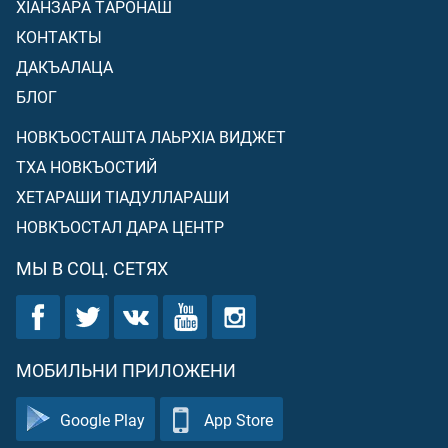
ХIАНЗАРА ТАРОНАШ
КОНТАКТЫ
ДАКЪАЛАЦА
БЛОГ
НОВКЪОСТАШТА ЛАЬРХIА ВИДЖЕТ
ТХА НОВКЪОСТИЙ
ХЕТАРАШИ ТIАДУЛЛАРАШИ
НОВКЪОСТАЛ ДАРА ЦЕНТР
МЫ В СОЦ. СЕТЯХ
МОБИЛЬНИ ПРИЛОЖЕНИ
Google Play
App Store