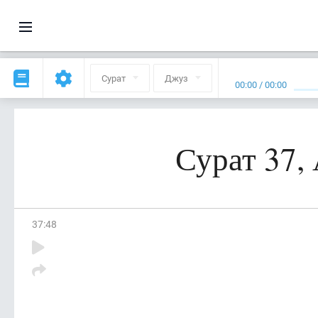
Сурат
Джуз
00:00
/
00:00
Сурат 37,
37
:
48