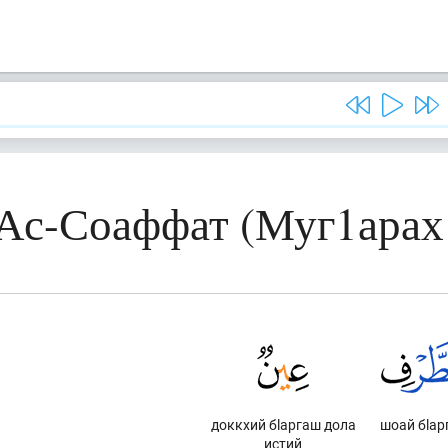
 Ас-Соаффат (Муг1арах
доккхий бlаргаш дола
шоай бlар
истий