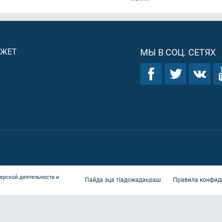
ДЖЕТ
МЫ В СОЦ. СЕТЯХ
ерской деятельности и
Пайда эца тIадожадаьраш
Правила конфид