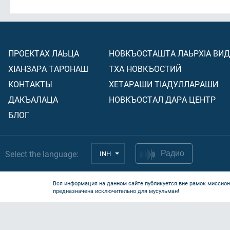
ПРОЕКТАХ ЛАЬЦА
НОВКЪОСТАШТА ЛАЬРХIА ВИ
ХIАНЗАРА ТАРОНАШ
ТХА НОВКЪОСТИЙ
КОНТАКТЫ
ХЕТАРАШИ ТIАДУЛЛАРАШИ
ДАКЪАЛАЦА
НОВКЪОСТАЛ ДАРА ЦЕНТР
БЛОГ
Select the language:
INH
Радио
Вся информация на данном сайте публикуется вне рамок миссион
предназначена исключительно для мусульман!