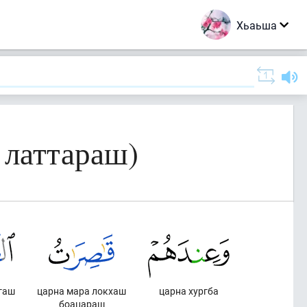
Хьаьша
 латтараш)
гаш
царна мара локхаш
царна хургба
боацараш