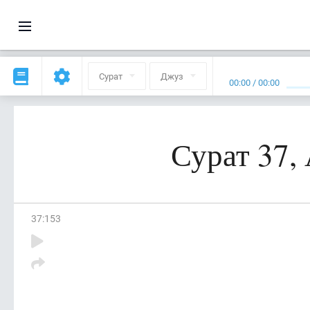
Сурат
Джуз
00:00
/
00:00
Сурат 37,
37
:
153