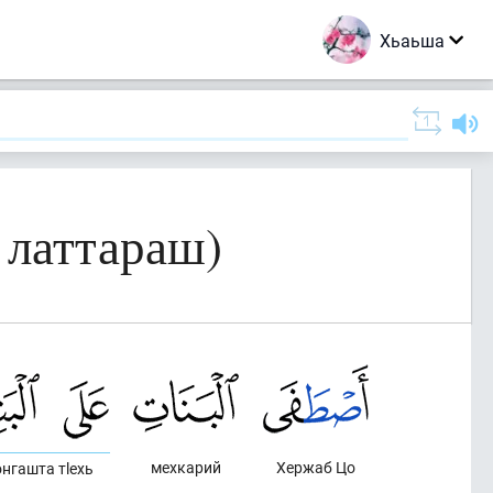
Хьаьша
 латтараш)
мехкарий
Хержаб Цо
нгашта тlехь