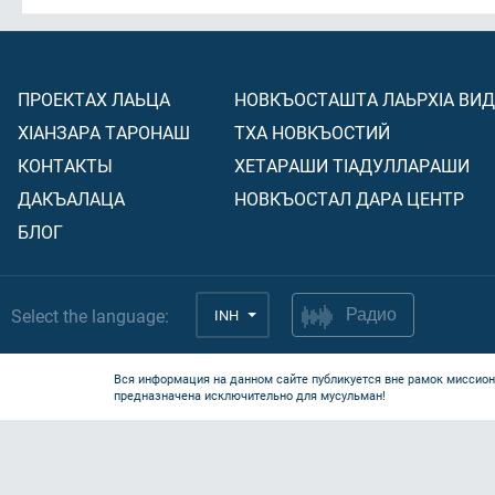
ПРОЕКТАХ ЛАЬЦА
НОВКЪОСТАШТА ЛАЬРХIА ВИ
ХIАНЗАРА ТАРОНАШ
ТХА НОВКЪОСТИЙ
КОНТАКТЫ
ХЕТАРАШИ ТIАДУЛЛАРАШИ
ДАКЪАЛАЦА
НОВКЪОСТАЛ ДАРА ЦЕНТР
БЛОГ
Select the language:
INH
Радио
Вся информация на данном сайте публикуется вне рамок миссион
предназначена исключительно для мусульман!