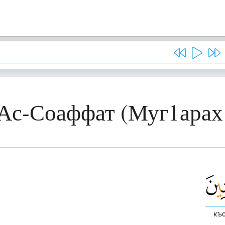
 Ас-Соаффат (Муг1арах
къо