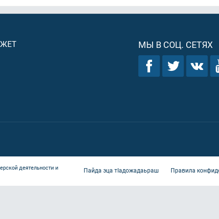
ДЖЕТ
МЫ В СОЦ. СЕТЯХ
ерской деятельности и
Пайда эца тIадожадаьраш
Правила конфид