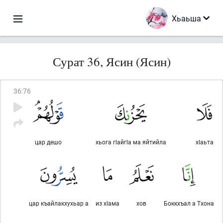
Хьаьша
Сурат 36, Ясин (Ясин)
36
:
76
цар дешо
хьога гlайгlа ма яйтийла
хlаьта
цар къайлакхухьар а
из хlама
хов
Боккхъал а Тхона