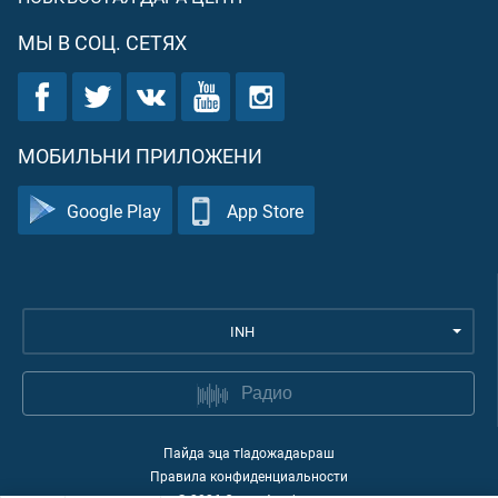
МЫ В СОЦ. СЕТЯХ
МОБИЛЬНИ ПРИЛОЖЕНИ
Google Play
App Store
INH
Радио
Пайда эца тIадожадаьраш
Правила конфиденциальности