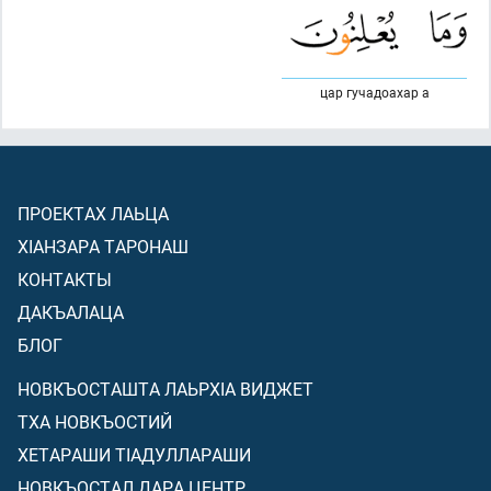
цар гучадоахар а
ПРОЕКТАХ ЛАЬЦА
ХIАНЗАРА ТАРОНАШ
КОНТАКТЫ
ДАКЪАЛАЦА
БЛОГ
НОВКЪОСТАШТА ЛАЬРХIА ВИДЖЕТ
ТХА НОВКЪОСТИЙ
ХЕТАРАШИ ТIАДУЛЛАРАШИ
НОВКЪОСТАЛ ДАРА ЦЕНТР