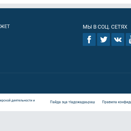
ДЖЕТ
МЫ В СОЦ. СЕТЯХ
ерской деятельности и
Пайда эца тIадожадаьраш
Правила конфид