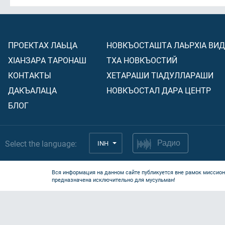
ПРОЕКТАХ ЛАЬЦА
НОВКЪОСТАШТА ЛАЬРХIА ВИ
ХIАНЗАРА ТАРОНАШ
ТХА НОВКЪОСТИЙ
КОНТАКТЫ
ХЕТАРАШИ ТIАДУЛЛАРАШИ
ДАКЪАЛАЦА
НОВКЪОСТАЛ ДАРА ЦЕНТР
БЛОГ
Select the language:
INH
Радио
Вся информация на данном сайте публикуется вне рамок миссион
предназначена исключительно для мусульман!