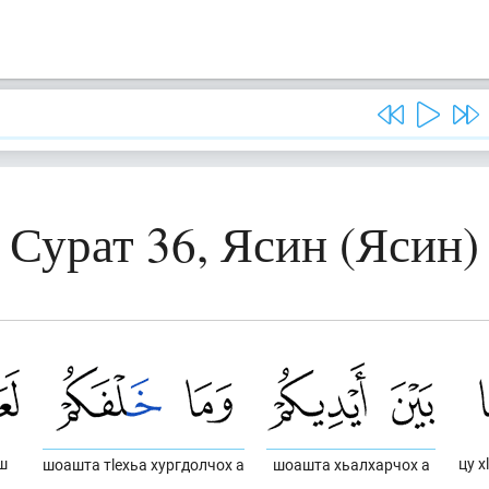
Сурат 36, Ясин (Ясин)
ш
цу х
шоашта тlехьа хургдолчох а
шоашта хьалхарчох а