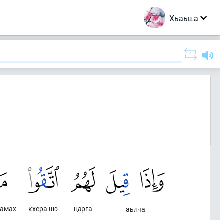
Хьаьша
lамах
кхера шо
царга
аьлча