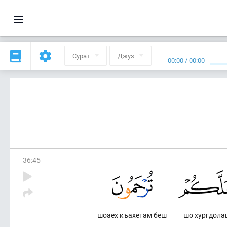
Сурат
Джуз
00:00
/
00:00
36
:
45
шоаех къахетам беш
шо хургдола