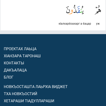
кlалхарбоахарг а бацар
уж
ПРОЕКТАХ ЛАЬЦА
ХIАНЗАРА ТАРОНАШ
КОНТАКТЫ
ДАКЪАЛАЦА
БЛОГ
НОВКЪОСТАШТА ЛАЬРХIА ВИДЖЕТ
ТХА НОВКЪОСТИЙ
ХЕТАРАШИ ТIАДУЛЛАРАШИ