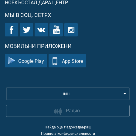
НОВКЪОСТАЛ ДАРА ЦЕНТР
МЫ В СОЦ. СЕТЯХ
МОБИЛЬНИ ПРИЛОЖЕНИ
Google Play
App Store
INH
Радио
Пайда эца тIадожадаьраш
Правила конфиденциальности