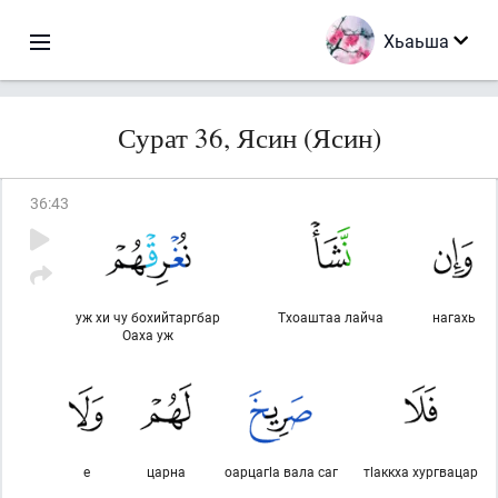
Хьаьша
Сурат 36, Ясин (Ясин)
36
:
43
уж хи чу бохийтаргбар
Тхоаштаа лайча
нагахь
Оаха уж
е
царна
оарцагlа вала саг
тlаккха хургвацар