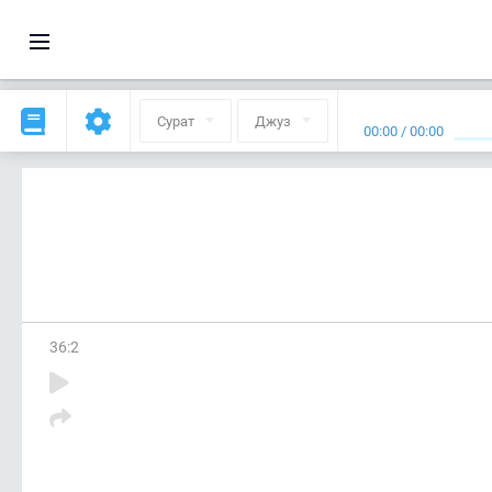
Сурат
Джуз
00:00
/
00:00
36
:
2