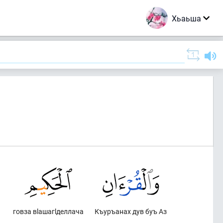
Хьаьша
говза вlашагlделлача
Къуръанах дув буъ Аз