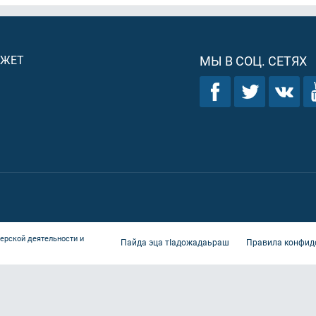
ДЖЕТ
МЫ В СОЦ. СЕТЯХ
ерской деятельности и
Пайда эца тIадожадаьраш
Правила конфид