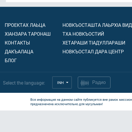
ПРОЕКТАХ ЛАЬЦА
НОВКЪОСТАШТА ЛАЬРХIА ВИ
ХIАНЗАРА ТАРОНАШ
ТХА НОВКЪОСТИЙ
КОНТАКТЫ
ХЕТАРАШИ ТIАДУЛЛАРАШИ
ДАКЪАЛАЦА
НОВКЪОСТАЛ ДАРА ЦЕНТР
БЛОГ
Select the language:
INH
Радио
Вся информация на данном сайте публикуется вне рамок миссион
предназначена исключительно для мусульман!