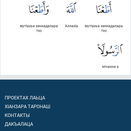
мутlахьа хиннадалара
Аллахlа
мутlахьа хиннадалара
тхо
тхо
элчанна а
ПРОЕКТАХ ЛАЬЦА
ХIАНЗАРА ТАРОНАШ
КОНТАКТЫ
ДАКЪАЛАЦА