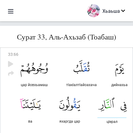
Хьаьша
Сурат 33, Аль-Ахьзаб (Тоабаш)
33
:
66
цар йовхьамаш
тlакlалтlайоахача
дийнахьа
ва
яхаргда цар
цlерал