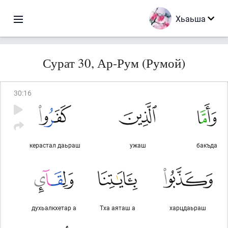
Хьаьша
Сурат 30, Ар-Рум (Румой)
30
:
16
керастал даьраш
ужаш
бакъда
духьалкхетар а
Тха аяташ а
харцдаьраш