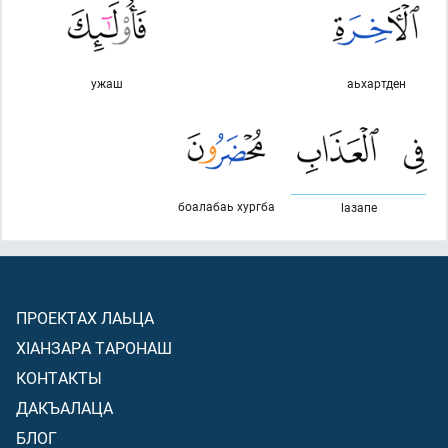
ужаш
аьхартден
боалабаь хургба
lазапе
ПРОЕКТАХ ЛАЬЦА
ХIАНЗАРА ТАРОНАШ
КОНТАКТЫ
ДАКЪАЛАЦА
БЛОГ