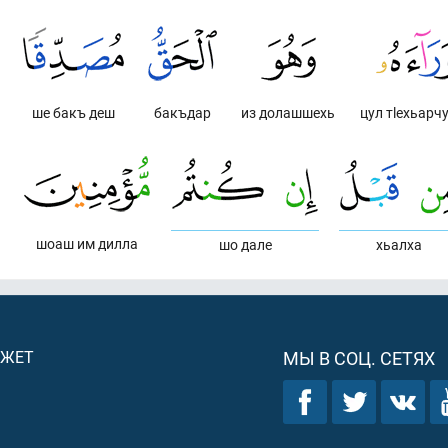
ше бакъ деш
бакъдар
из долашшехь
цул тlехьарч
шоаш им дилла
шо дале
хьалха
ДЖЕТ
МЫ В СОЦ. СЕТЯХ