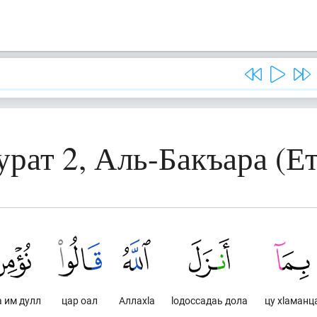
урат 2, Аль-Бакъара (Ет
а им дулл
цар оал
Аллахlа
lодоссадаь дола
цу хlаманц