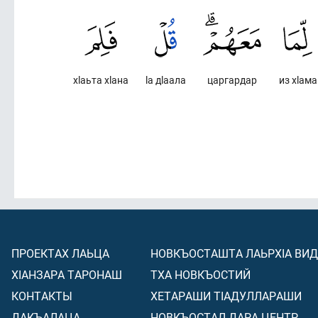
хlаьта хlана
lа дlаала
царгардар
из хlама
ПРОЕКТАХ ЛАЬЦА
НОВКЪОСТАШТА ЛАЬРХIА ВИ
ХIАНЗАРА ТАРОНАШ
ТХА НОВКЪОСТИЙ
КОНТАКТЫ
ХЕТАРАШИ ТIАДУЛЛАРАШИ
ДАКЪАЛАЦА
НОВКЪОСТАЛ ДАРА ЦЕНТР