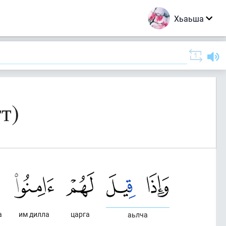
Хьаьша
т)
а
им дилла
царга
аьлча