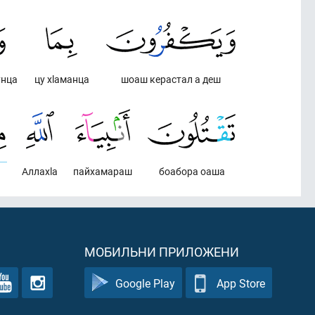
унца
цу хlаманца
шоаш керастал а деш
Аллахlа
пайхамараш
боабора оаша
МОБИЛЬНИ ПРИЛОЖЕНИ
Google Play
App Store