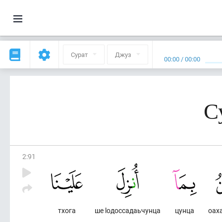
Сурат
Джуз
00:00
/
00:00
С
2
:
91
тхога
ше lодоссадаьчунца
цунца
оах