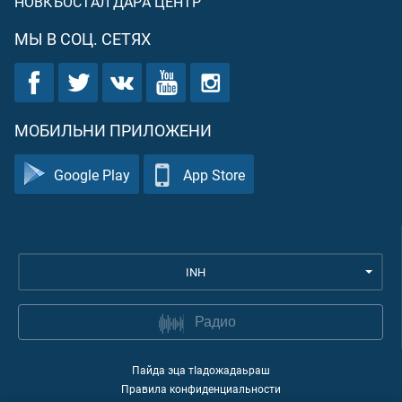
НОВКЪОСТАЛ ДАРА ЦЕНТР
МЫ В СОЦ. СЕТЯХ
МОБИЛЬНИ ПРИЛОЖЕНИ
Google Play
App Store
INH
Радио
Пайда эца тIадожадаьраш
Правила конфиденциальности