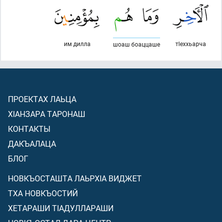
им дилла
тlеххьарча
шоаш боаццаше
ПРОЕКТАХ ЛАЬЦА
ХIАНЗАРА ТАРОНАШ
КОНТАКТЫ
ДАКЪАЛАЦА
БЛОГ
НОВКЪОСТАШТА ЛАЬРХIА ВИДЖЕТ
ТХА НОВКЪОСТИЙ
ХЕТАРАШИ ТIАДУЛЛАРАШИ