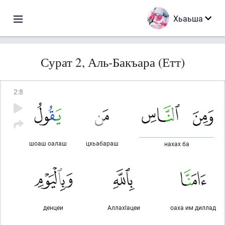
Хьаьша
Сурат 2, Аль-Бакъара (Етт)
2
:
8
шоаш оалаш
цхьабараш
нахах ба
денцеи
Аллахlацеи
оаха им диллад