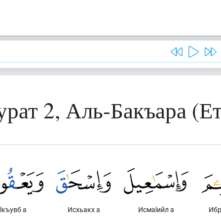
урат 2, Аль-Бакъара (Ет
lкъувб а
Исхьакх а
Исмаlийл а
Ибр