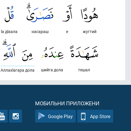
lа дlаала
насараш
е
жугтий
шийга дола
тешал
Аллахlагара дола
МОБИЛЬНИ ПРИЛОЖЕНИ
Google Play
App Store