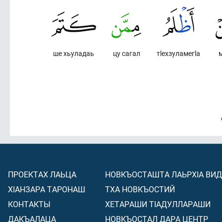
ше хьуладаь
цу сагал
тlехзуламегlа
ПРОЕКТАХ ЛАЬЦА
НОВКЪОСТАШТА ЛАЬРХIА ВИ
ХIАНЗАРА ТАРОНАШ
ТХА НОВКЪОСТИЙ
КОНТАКТЫ
ХЕТАРАШИ ТIАДУЛЛАРАШИ
ДАКЪАЛАЦА
НОВКЪОСТАЛ ДАРА ЦЕНТР