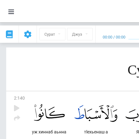
Сурат
Джуз
00:00
/
00:00
С
2
:
140
уж хиннаб аьнна
тlехьенаш а
Я