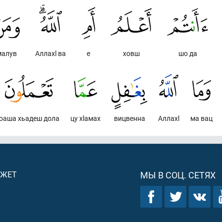
малув
Аллахl ва
е
ховш
шо да
оаша хьадеш дола
цу хlамах
вицвенна
Аллахl
ма вац
ДЖЕТ
МЫ В СОЦ. СЕТЯХ