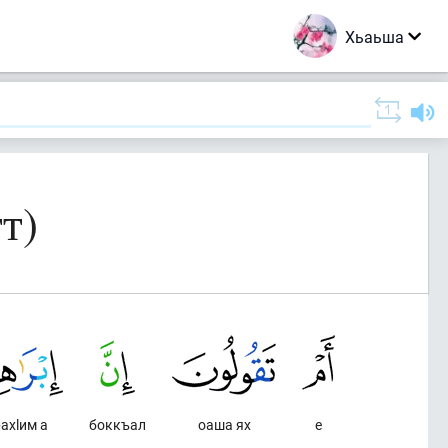
Хьаьша
т)
ахlим а
боккъал
оаша ях
е