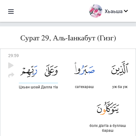
Хьаьша
Сурат 29, Аль-Iанкабут (Гизг)
29
:
59
сатехараш
уж ба уж
Цхьан шоай Далла тlа
болх дlатlа а буллаш
бараш