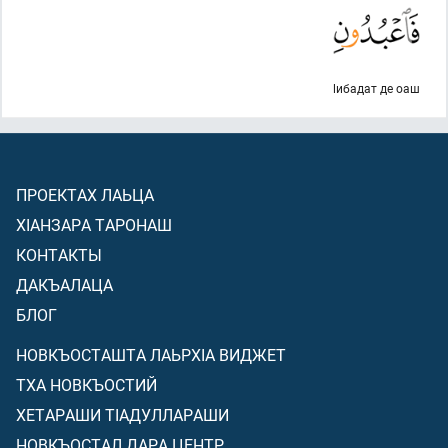
lибадат де оаш
ПРОЕКТАХ ЛАЬЦА
ХIАНЗАРА ТАРОНАШ
КОНТАКТЫ
ДАКЪАЛАЦА
БЛОГ
НОВКЪОСТАШТА ЛАЬРХIА ВИДЖЕТ
ТХА НОВКЪОСТИЙ
ХЕТАРАШИ ТIАДУЛЛАРАШИ
НОВКЪОСТАЛ ДАРА ЦЕНТР