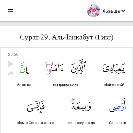
Хьаьша
Сурат 29, Аль-Iанкабут (Гизг)
29
:
56
боккъал
хlай са лай!
им дилла бола
хlаьта Сона цхьанена
шера, шортта да
Са лаьтта