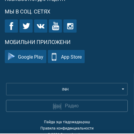
МЫ В СОЦ. СЕТЯХ
МОБИЛЬНИ ПРИЛОЖЕНИ
Google Play
App Store
INH
Радио
Пайда эца тIадожадаьраш
Правила конфиденциальности