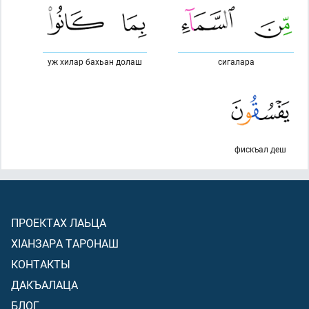
уж хилар бахьан долаш
сигалара
фискъал деш
ПРОЕКТАХ ЛАЬЦА
ХIАНЗАРА ТАРОНАШ
КОНТАКТЫ
ДАКЪАЛАЦА
БЛОГ