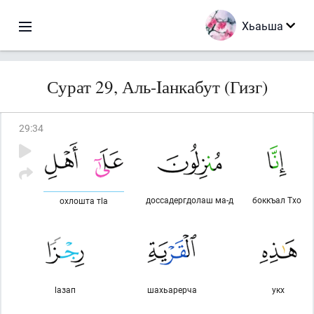
Хьаьша
Сурат 29, Аль-Iанкабут (Гизг)
29
:
34
доссадергдолаш ма-д
боккъал Тхо
охлошта тlа
lазап
шахьарерча
укх