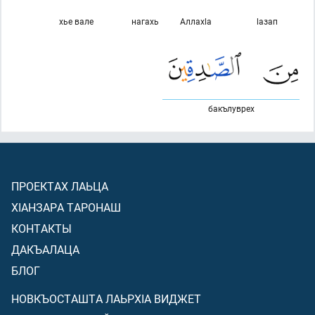
хье вале
нагахь
Аллахlа
lазап
бакълуврех
ПРОЕКТАХ ЛАЬЦА
ХIАНЗАРА ТАРОНАШ
КОНТАКТЫ
ДАКЪАЛАЦА
БЛОГ
НОВКЪОСТАШТА ЛАЬРХIА ВИДЖЕТ