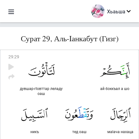
Хьаьша
Сурат 29, Аль-Iанкабут (Гизг)
29
:
29
дувшар-гlовттар леладу
ай боккъал а шо
оаш
никъ
тед оаш
маlача нахаца