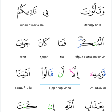
леладу оаш
шоай пхьегlа тlа
жоп
дацар
ма
ийрча хlама, во хlама
хьадайта lа
цун къаман
Цар алар мара