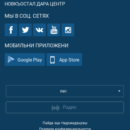
НОВКЪОСТАЛ ДАРА ЦЕНТР
МЫ В СОЦ. СЕТЯХ
МОБИЛЬНИ ПРИЛОЖЕНИ
Google Play
App Store
INH
Радио
Пайда эца тIадожадаьраш
Правила конфиденциальности