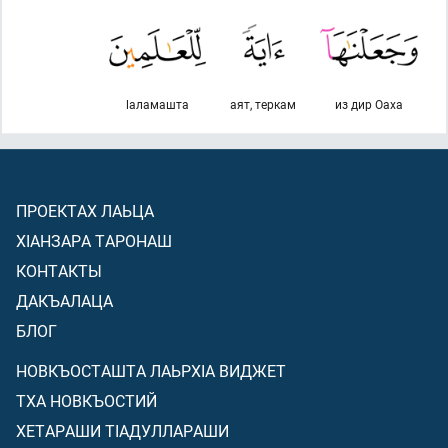
lаламашта
аят, теркам
из дир Оаха
ПРОЕКТАХ ЛАЬЦА
ХIАНЗАРА ТАРОНАШ
КОНТАКТЫ
ДАКЪАЛАЦА
БЛОГ
НОВКЪОСТАШТА ЛАЬРХIА ВИДЖЕТ
ТХА НОВКЪОСТИЙ
ХЕТАРАШИ ТIАДУЛЛАРАШИ