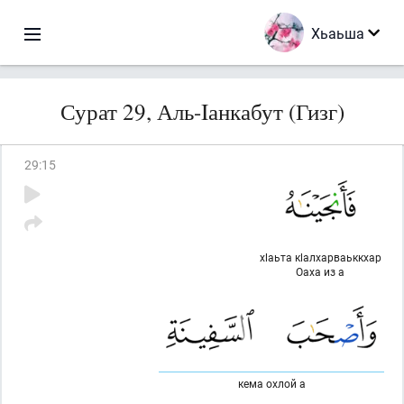
Хьаьша
Сурат 29, Аль-Iанкабут (Гизг)
29
:
15
хlаьта кlалхарваьккхар
Оаха из а
кема охлой а