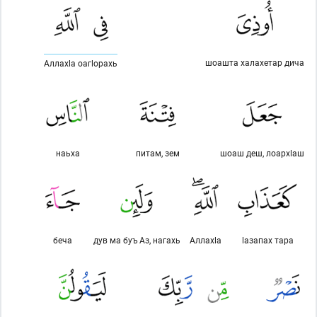
шоашта халахетар дича
Аллахlа оагlорахь
наьха
питам, зем
шоаш деш, лоархlаш
беча
дув ма буъ Аз, нагахь
Аллахlа
lазапах тара