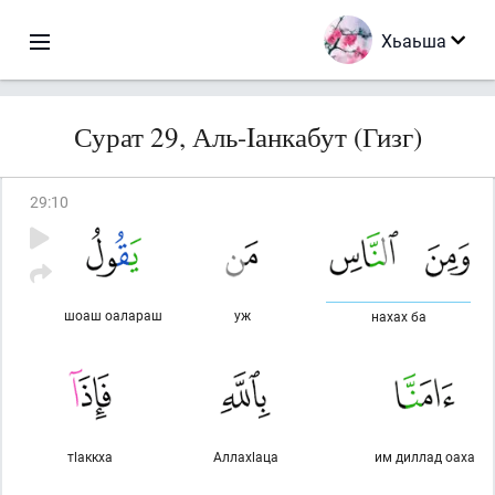
Хьаьша
Сурат 29, Аль-Iанкабут (Гизг)
29
:
10
шоаш оалараш
уж
нахах ба
тlаккха
Аллахlаца
им диллад оаха