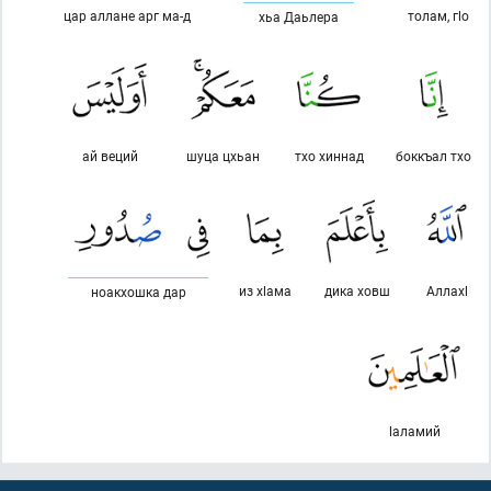
цар аллане арг ма-д
толам, гlо
хьа Даьлера
ай веций
шуца цхьан
тхо хиннад
боккъал тхо
из хlама
дика ховш
Аллахl
ноакхошка дар
lаламий