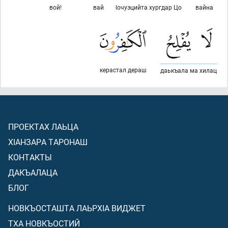
вой!
вай
lочуэцийта хургдар Цо
вайна
керастал дераш
даькъала ма хилац
ПРОЕКТАХ ЛАЬЦА
ХIАНЗАРА ТАРОНАШ
КОНТАКТЫ
ДАКЪАЛАЦА
БЛОГ
НОВКЪОСТАШТА ЛАЬРХIА ВИДЖЕТ
ТХА НОВКЪОСТИЙ