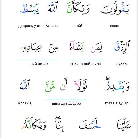
доаржаду-кх
Аллахlа
вой!
яхаш
рузкъа
Ший лаьех
Шийна лайначоа
Аллахlа
готта а ду Цо
дика даь децаре