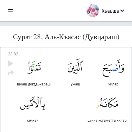
Хьаьша
Сурат 28, Аль-Къасас (Дувцараш)
28
:
82
шоаш догдаьхараш
ужаш
хилар
селхан
цунна когаметта хилар