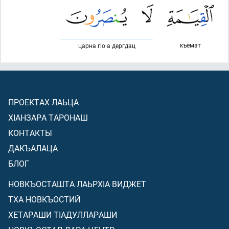
къемат
царна гlо а дергдац
ПРОЕКТАХ ЛАЬЦА
ХIАНЗАРА ТАРОНАШ
КОНТАКТЫ
ДАКЪАЛАЦА
БЛОГ
НОВКЪОСТАШТА ЛАЬРХIА ВИДЖЕТ
ТХА НОВКЪОСТИЙ
ХЕТАРАШИ ТIАДУЛЛАРАШИ