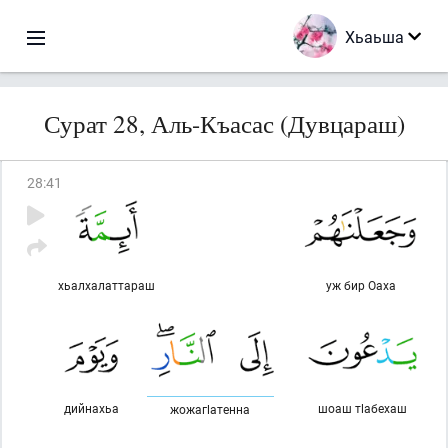
Хьаьша
Сурат 28, Аль-Къасас (Дувцараш)
28
:
41
хьалхалаттараш
уж бир Оаха
дийнахьа
шоаш тlабехаш
жожагlатенна