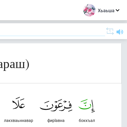
Хьаьша
араш)
лакхваьннавар
фирlавна
боккъал