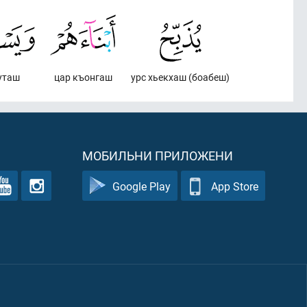
уташ
цар къонгаш
урс хьекхаш (боабеш)
МОБИЛЬНИ ПРИЛОЖЕНИ
Google Play
App Store