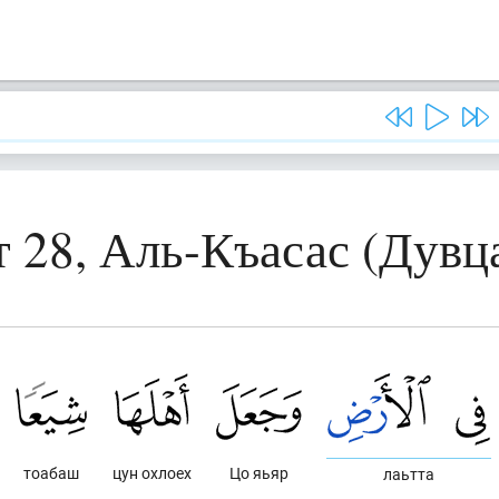
т 28, Аль-Къасас (Дувц
тоабаш
цун охлоех
Цо яьяр
лаьтта