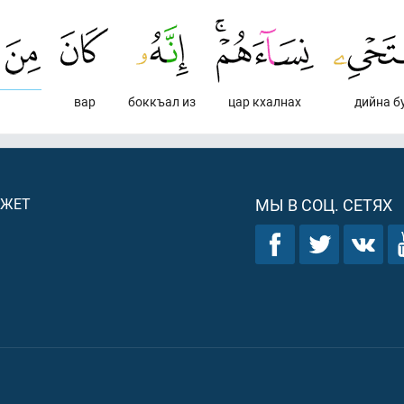
вар
боккъал из
цар кхалнах
дийна б
ДЖЕТ
МЫ В СОЦ. СЕТЯХ