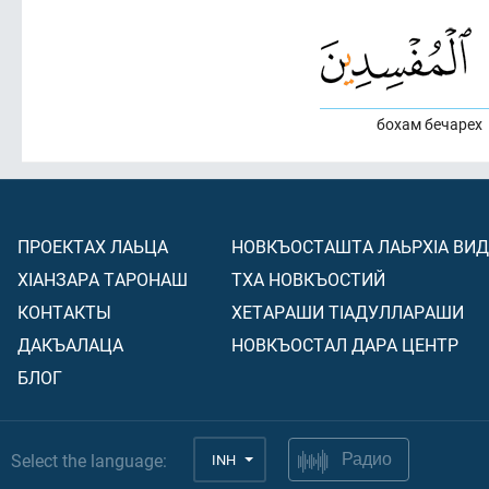
бохам бечарех
ПРОЕКТАХ ЛАЬЦА
НОВКЪОСТАШТА ЛАЬРХIА ВИ
ХIАНЗАРА ТАРОНАШ
ТХА НОВКЪОСТИЙ
КОНТАКТЫ
ХЕТАРАШИ ТIАДУЛЛАРАШИ
ДАКЪАЛАЦА
НОВКЪОСТАЛ ДАРА ЦЕНТР
БЛОГ
Select the language:
INH
Радио