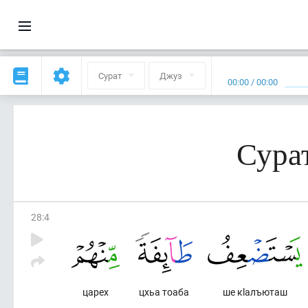
Сурат
Джуз
00:00
/
00:00
Сура
28
:
4
царех
цхьа тоаба
ше кlалъюташ