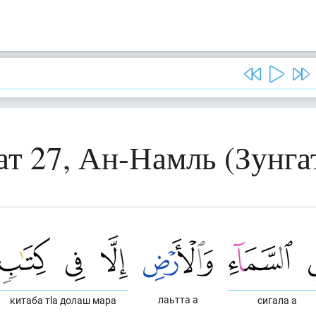
ат 27, Ан-Намль (Зунга
лаьтта а
китаба тlа долаш мара
сигала а