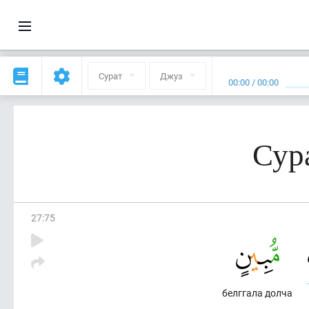
Сурат
Джуз
00:00
/
00:00
Сур
27
:
75
белггала долча