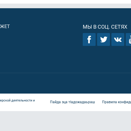
ДЖЕТ
МЫ В СОЦ. СЕТЯХ
ерской деятельности и
Пайда эца тIадожадаьраш
Правила конфид