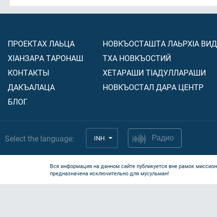
ПРОЕКТАХ ЛАЬЦА
НОВКЪОСТАШТА ЛАЬРХIА ВИ
ХIАНЗАРА ТАРОНАШ
ТХА НОВКЪОСТИЙ
КОНТАКТЫ
ХЕТАРАШИ ТIАДУЛЛАРАШИ
ДАКЪАЛАЦА
НОВКЪОСТАЛ ДАРА ЦЕНТР
БЛОГ
Select the language:
INH
Радио
Вся информация на данном сайте публикуется вне рамок миссион
предназначена исключительно для мусульман!