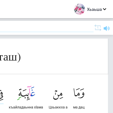
Хьаьша
таш)
къайладаьнна хlама
Цхьаккха а
ма дац