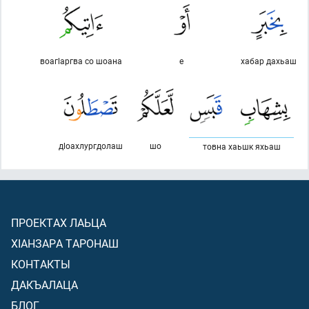
воагlаргва со шоана
е
хабар дахьаш
дlоахлургдолаш
шо
товна хаьшк яхьаш
ПРОЕКТАХ ЛАЬЦА
ХIАНЗАРА ТАРОНАШ
КОНТАКТЫ
ДАКЪАЛАЦА
БЛОГ