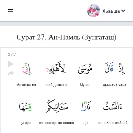
Хьаьша
Сурат 27, Ан-Намль (Зунгаташ)
27
:
7
боккъал со
ший дезалга
Мусас
аьннача хана
цигара
со воагlаргва шоана
цlи
сона бlаргаяйнай