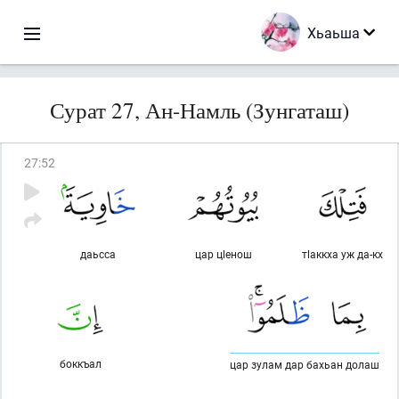
Хьаьша
Сурат 27, Ан-Намль (Зунгаташ)
27
:
52
даьсса
цар цlенош
тlаккха уж да-кх
боккъал
цар зулам дар бахьан долаш