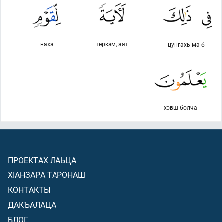
наха
теркам, аят
цунгахь ма-б
ховш болча
ПРОЕКТАХ ЛАЬЦА
ХIАНЗАРА ТАРОНАШ
КОНТАКТЫ
ДАКЪАЛАЦА
БЛОГ