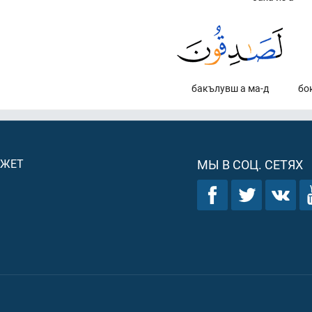
бакълувш а ма-д
бо
ДЖЕТ
МЫ В СОЦ. СЕТЯХ