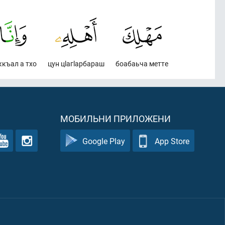
ккъал а тхо
цун цlагlарбараш
боабаьча метте
МОБИЛЬНИ ПРИЛОЖЕНИ
Google Play
App Store