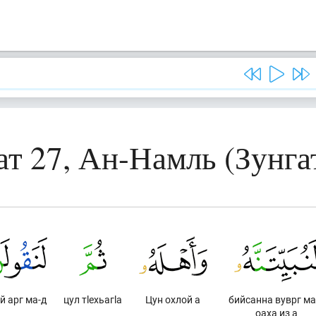
ат 27, Ан-Намль (Зунга
й арг ма-д
цул тlехьагlа
Цун охлой а
бийсанна вуврг ма
оаха из а