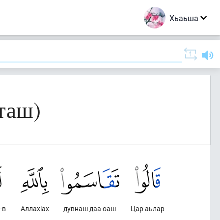
Хьаьша
таш)
-в
Аллахlах
дувнаш даа оаш
Цар аьлар