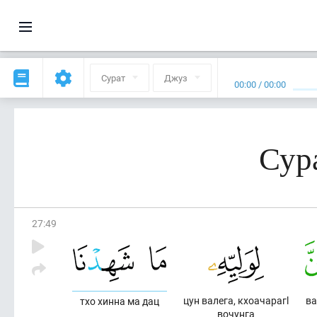
Сурат
Джуз
00:00
/
00:00
Сур
27
:
49
цун валега, кхоачарагl
ва
тхо хинна ма дац
вочунга