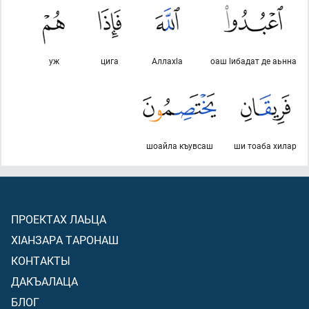
уж
цига
Аллахlа
оаш lибадат де аьнна
шоайла къувсаш
ши тоаба хилар
ПРОЕКТАХ ЛАЬЦА
ХIАНЗАРА ТАРОНАШ
КОНТАКТЫ
ДАКЪАЛАЦА
БЛОГ