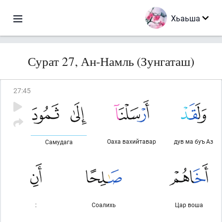
Хьаьша
Сурат 27, Ан-Намль (Зунгаташ)
27
:
45
Оаха вахийтавар
дув ма буъ Аз
Самудага
:
Соалихь
Цар воша