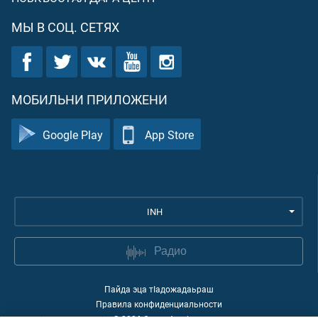
МЫ В СОЦ. СЕТЯХ
МОБИЛЬНИ ПРИЛОЖЕНИ
Google Play
App Store
INH
Радио
Пайда эца тIадожадаьраш
Правила конфиденциальности