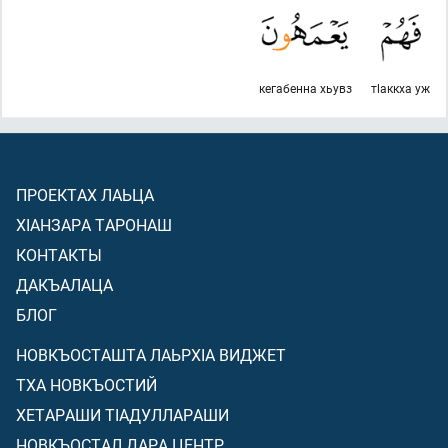
кегабенна хьувз
тlаккха уж
ПРОЕКТАХ ЛАЬЦА
ХIАНЗАРА ТАРОНАШ
КОНТАКТЫ
ДАКЪАЛАЦА
БЛОГ
НОВКЪОСТАШТА ЛАЬРХIА ВИДЖЕТ
ТХА НОВКЪОСТИЙ
ХЕТАРАШИ ТIАДУЛЛАРАШИ
НОВКЪОСТАЛ ДАРА ЦЕНТР