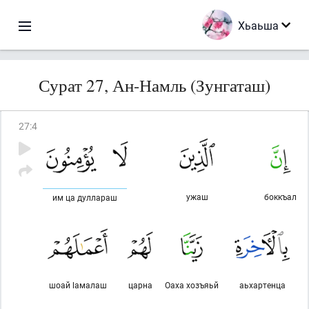
Хьаьша
Сурат 27, Ан-Намль (Зунгаташ)
27
:
4
ужаш
боккъал
им ца дуллараш
шоай lамалаш
царна
Оаха хозъяьй
аьхартенца