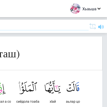
Хьаьша
таш)
ал а со
сийдола тоаба
хlай
аьлар цо