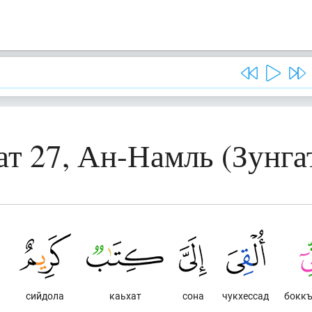
ат 27, Ан-Намль (Зунга
сийдола
каьхат
сона
чукхессад
боккъ