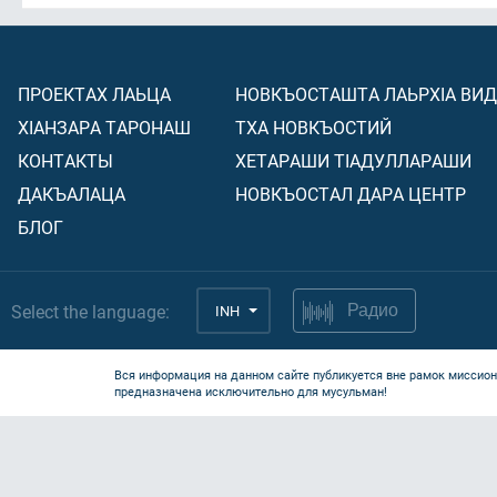
ПРОЕКТАХ ЛАЬЦА
НОВКЪОСТАШТА ЛАЬРХIА ВИ
ХIАНЗАРА ТАРОНАШ
ТХА НОВКЪОСТИЙ
КОНТАКТЫ
ХЕТАРАШИ ТIАДУЛЛАРАШИ
ДАКЪАЛАЦА
НОВКЪОСТАЛ ДАРА ЦЕНТР
БЛОГ
Select the language:
INH
Радио
Вся информация на данном сайте публикуется вне рамок миссион
предназначена исключительно для мусульман!