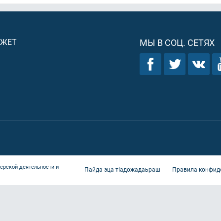
ДЖЕТ
МЫ В СОЦ. СЕТЯХ
ерской деятельности и
Пайда эца тIадожадаьраш
Правила конфид