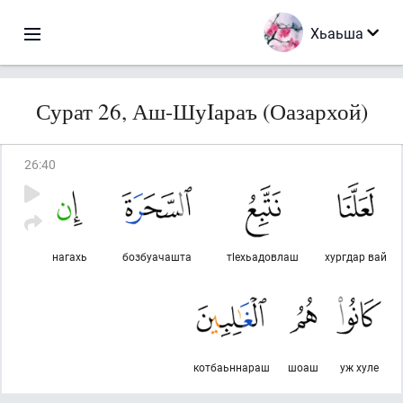
Хьаьша
Сурат 26, Аш-ШуIараъ (Оазархой)
26
:
40
нагахь
бозбуачашта
тlехьадовлаш
хургдар вай
котбаьннараш
шоаш
уж хуле