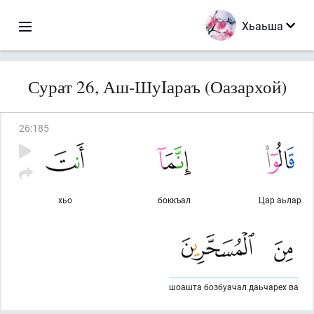
Хьаьша
Сурат 26, Аш-ШуIараъ (Оазархой)
26
:
185
хьо
боккъал
Цар аьлар
шоашта бозбуачал даьчарех ва