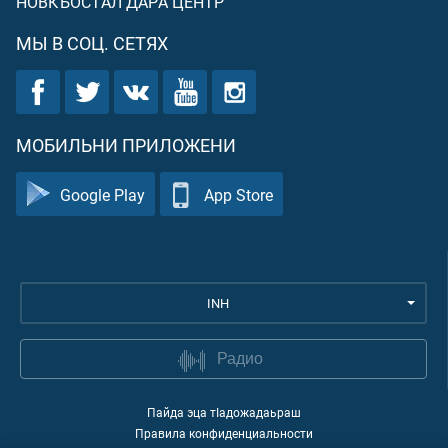
НОВКЪОСТАЛ ДАРА ЦЕНТР
МЫ В СОЦ. СЕТЯХ
МОБИЛЬНИ ПРИЛОЖЕНИ
Google Play
App Store
INH
Радио
Пайда эца тIадожадаьраш
Правила конфиденциальности