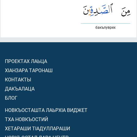
бакълуврех
ПРОЕКТАХ ЛАЬЦА
ХIАНЗАРА ТАРОНАШ
КОНТАКТЫ
ДАКЪАЛАЦА
БЛОГ
НОВКЪОСТАШТА ЛАЬРХIА ВИДЖЕТ
ТХА НОВКЪОСТИЙ
ХЕТАРАШИ ТIАДУЛЛАРАШИ