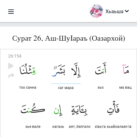
Хьаьша
Сурат 26, Аш-ШуIараъ (Оазархой)
26
:
154
тхо санна
хьо
ма вац
саг мара
хье вале
нагахь
аят, белгало
хlаьта хьайоалаел lа