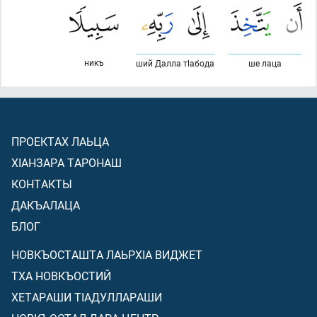
никъ
ший Далла тlабода
ше лаца
ПРОЕКТАХ ЛАЬЦА
ХIАНЗАРА ТАРОНАШ
КОНТАКТЫ
ДАКЪАЛАЦА
БЛОГ
НОВКЪОСТАШТА ЛАЬРХIА ВИДЖЕТ
ТХА НОВКЪОСТИЙ
ХЕТАРАШИ ТIАДУЛЛАРАШИ