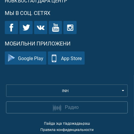
НОВКЪОСТАЛ ДАРА ЦЕНТР
МЫ В СОЦ. СЕТЯХ
МОБИЛЬНИ ПРИЛОЖЕНИ
Google Play
App Store
INH
Радио
Пайда эца тIадожадаьраш
Правила конфиденциальности