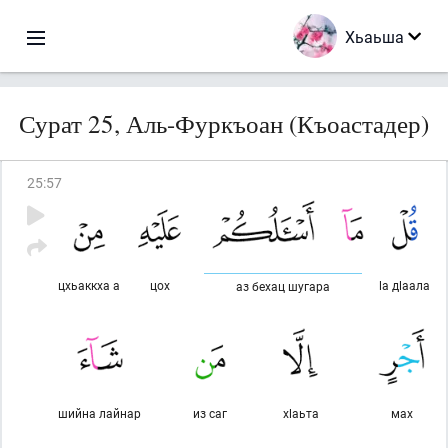
Хьаьша
Сурат 25, Аль-Фуркъоан (Къоастадер)
25
:
57
цхьаккха а
цох
lа дlаала
аз бехац шугара
шийна лайнар
из саг
хlаьта
мах