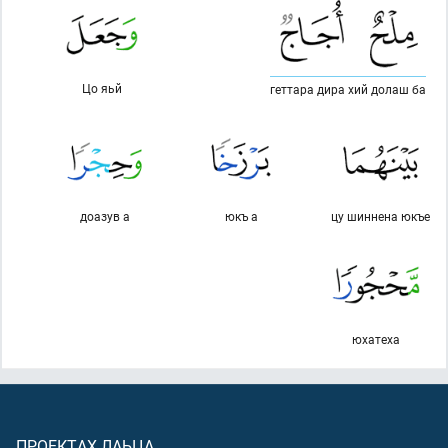
Цо яьй
геттара дира хий долаш ба
доазув а
юкъ а
цу шиннена юкъе
юхатеха
ПРОЕКТАХ ЛАЬЦА