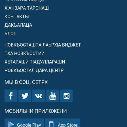
ХIАНЗАРА ТАРОНАШ
КОНТАКТЫ
ДАКЪАЛАЦА
БЛОГ
НОВКЪОСТАШТА ЛАЬРХIА ВИДЖЕТ
ТХА НОВКЪОСТИЙ
ХЕТАРАШИ ТIАДУЛЛАРАШИ
НОВКЪОСТАЛ ДАРА ЦЕНТР
МЫ В СОЦ. СЕТЯХ
МОБИЛЬНИ ПРИЛОЖЕНИ
Google Play
App Store