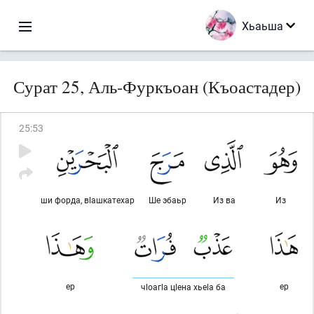
Хьаьша
Сурат 25, Аль-Фуркъоан (Къоастадер)
25
:
53
ши форда, вlашкатехар
Ше эбаьр
Из ва
Из
ер
ер
чlоагlа цlена хьеlа ба